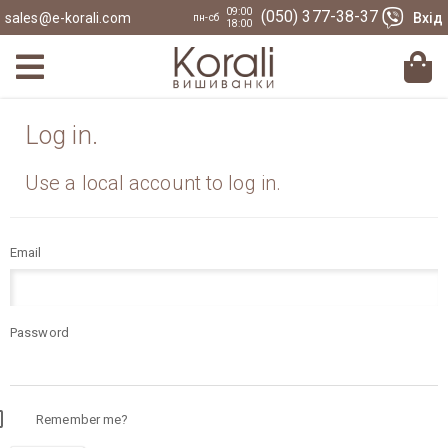
09:00
(050) 377-38-37
sales@e-korali.com
Вхід
пн-сб
18:00
Log in.
Use a local account to log in.
Email
Password
Remember me?