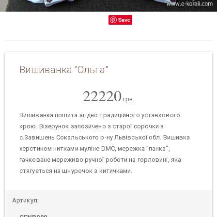
Save
Вишиванка "Ольга"
22220
грн.
Вишиванка пошита згідно традиційного уставкового
крою. Візерунок запозичено з старої сорочки з
с.Завишень Сокальського р-ну Львівської обл. Вишивка
херстиком нитками муліне DMC, мережка "панка",
гачковане мереживо ручної роботи на горловині, яка
стягується на шнурочок з китичками.
Артикул: