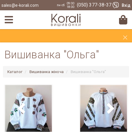
09:00
(050) 377-38-37
sales@e-korali.com
Вхід
пн-сб
18:00
×
Вишиванка "Ольга"
Каталог
Вишиванка жіноча
Вишиванка "Ольга"