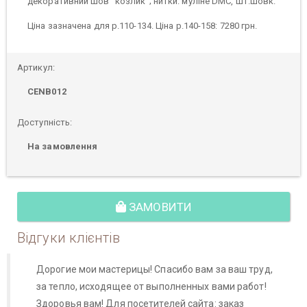
декоративний шов "козлик"; нитки: муліне DMC, шт.шовк.
Ціна зазначена для р.110-134. Ціна р.140-158: 7280 грн.
Артикул:
CENB012
Доступність:
На замовлення
ЗАМОВИТИ
Відгуки клієнтів
Дорогие мои мастерицы! Спасибо вам за ваш труд,
за тепло, исходящее от выполненных вами работ!
Здоровья вам! Для посетителей сайта: заказ