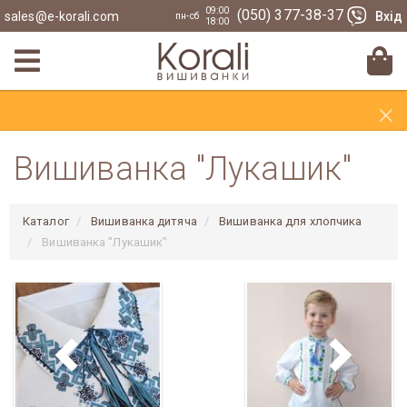
09:00
(050) 377-38-37
sales@e-korali.com
Вхід
пн-сб
18:00
×
Вишиванка "Лукашик"
Каталог
Вишиванка дитяча
Вишиванка для хлопчика
Вишиванка "Лукашик"