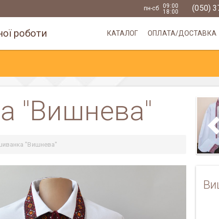
09:00
(050) 
пн-сб
18:00
ої роботи
КАТАЛОГ
ОПЛАТА/ДОСТАВКА
а "Вишнева"
шиванка "Вишнева"
Next
Ви