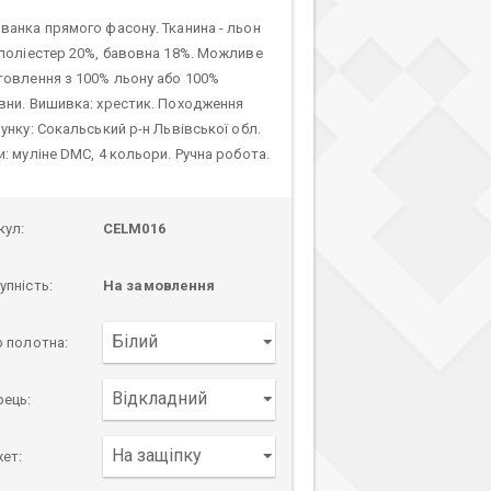
ванка прямого фасону. Тканина - льон
 поліестер 20%, бавовна 18%. Можливе
товлення з 100% льону або 100%
вни. Вишивка: хрестик. Походження
унку: Сокальський р-н Львівської обл.
и: муліне DMC, 4 кольори. Ручна робота.
кул:
CELM016
упність:
На замовлення
р полотна:
рець:
ет: