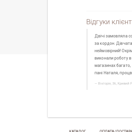
Відгуки клієнт
Двічі замовляла с
за кордон. Дівчата
неймовірний! Окрім
виконали роботу в 
магазинах багато, 
пані Наталя, процв
Вікторія, 36, Кривий Р
КАТАЛОГ
ОПЛАТА/ДОСТАВ