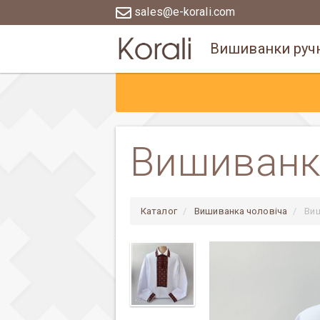
sales@e-korali.com
Вишиванки ручн
Вишиванк
Каталог
Вишиванка чоловіча
Ви
Previous