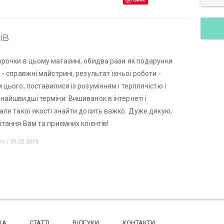
ів
орочки в цьому магазині, обидва рази як подарунки
 - справжні майстрині, результат їхньої роботи -
 цього, поставилися із розумінням і терплячістю і
найшвидші терміни. Вишиванок в інтернеті і
але такої якості знайти досить важко. Дуже дякую,
ітання Вам та приємних клієнтів!
іг / 01.02.2019
КА
СТАТТІ
ВІДГУКИ
КОНТАКТИ