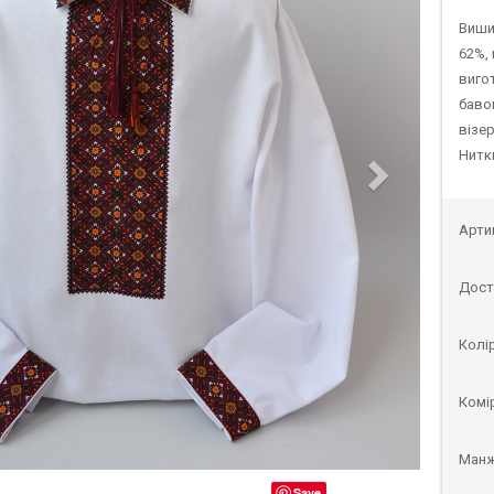
Виши
62%,
виго
баво
візер
Нитк
Арти
Дост
Колі
Комі
Манж
Save