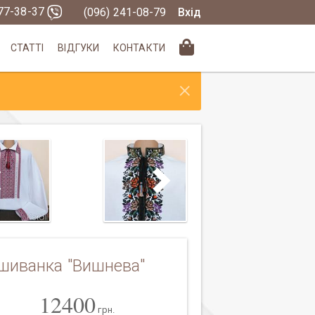
377-38-37
(096) 241-08-79
Вхід
СТАТТІ
ВІДГУКИ
КОНТАКТИ
×
шиванка "Вишнева"
12400
грн.