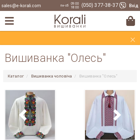
09:00
(050) 377-38-37
sales@e-korali.com
Вхід
пн-сб
18:00
×
Вишиванка "Олесь"
Каталог
Вишиванка чоловіча
Вишиванка "Олесь"