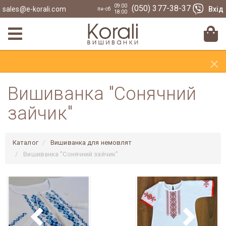
09:00
(050) 377-38-37
sales@e-korali.com
Вхід
пн-сб
18:00
×
Вишиванка "Сонячний
зайчик"
Каталог
Вишиванка для немовлят
Вишиванка "Сонячний зайчик"