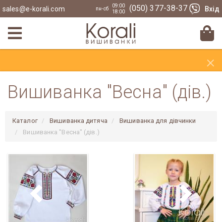
09:00
(050) 377-38-37
sales@e-korali.com
Вхід
пн-сб
18:00
×
Вишиванка "Весна" (дів.)
Каталог
Вишиванка дитяча
Вишиванка для дівчинки
Вишиванка "Весна" (дів.)