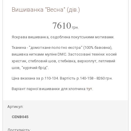
Вишиванка "Весна" (дів.)
7610
грн.
Яскрава вишиванка, оздоблена покутськими мотивами.
Тканина - "домоткане полотно екстра" (100% бавовна),
вишивка нитками муліне DMC. Застосовані техніки: косий
хрестик, стебловий шов, стебнівка, верхоплут, петлевий
шов, "курячий брід".
Ціна вказана за р.110-134. Вартість р.140-158 - 8260 грн.
Варіант парної вишиванки для хлопчика
тут
.
Артикул:
CENB045
Доступність: