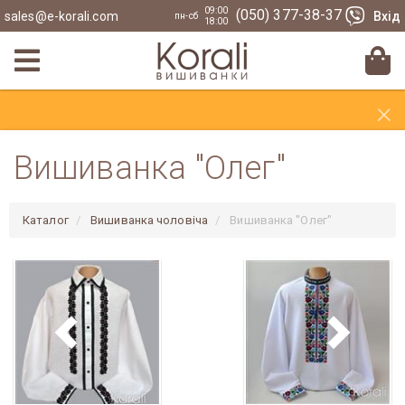
09:00
(050) 377-38-37
sales@e-korali.com
Вхід
пн-сб
18:00
×
Вишиванка "Олег"
Каталог
Вишиванка чоловіча
Вишиванка "Олег"