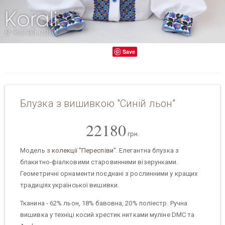
Save
Блузка з вишивкою "Синій льон"
22180
грн.
Модель з
колекції "Переспіви"
. Елегантна блузка з
блакитно-фіалковими старовинними візерунками.
Геометричні орнаменти поєднані з рослинними у кращих
традиціях української вишивки.
Тканина - 62% льон, 18% бавовна, 20% поліестр. Ручна
вишивка у техніці косий хрестик нитками муліне DMC та