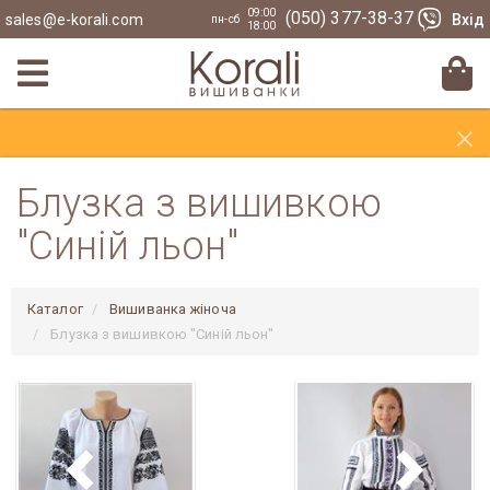
09:00
(050) 377-38-37
sales@e-korali.com
Вхід
пн-сб
18:00
×
Блузка з вишивкою
"Синій льон"
Каталог
Вишиванка жіноча
Блузка з вишивкою "Синій льон"