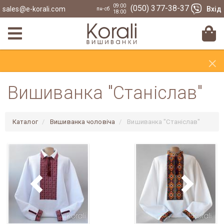
09:00
(050) 377-38-37
sales@e-korali.com
Вхід
пн-сб
18:00
×
Вишиванка "Станіслав"
Каталог
Вишиванка чоловіча
Вишиванка "Станіслав"