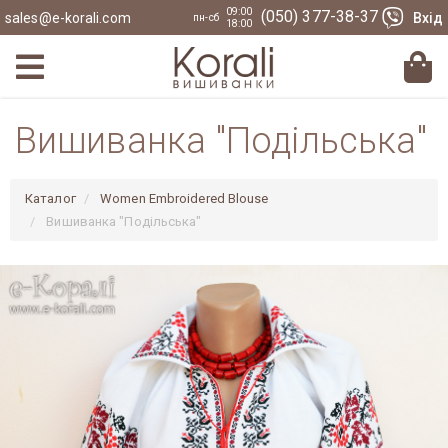
09:00
(050) 377-38-37
sales@e-korali.com
Вхід
пн-сб
18:00
Вишиванка "Подільська"
Каталог
Women Embroidered Blouse
Вишиванка "Подільська"
Previous
Nex