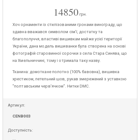
14850
грн.
Хоч орнаменти із стилізованими гронами винограду, що
здавна вважався символом сім'ї, достатку та
благополуччя, властиві вишивкам майже усієї території
України, дана модель вишиванки була створена на основі
фотографій старовинної сорочки з села Стара Синява, що
на Хмельниччині, тому і отримала таку назву.
Тканина: домоткане полотно (100% бавовна), вишивка
хрестиком, петельний шов, рукав змережений з уставкою
"полтавським черв'ячком". Нитки DMC.
Артикул:
CENB003
Доступність: