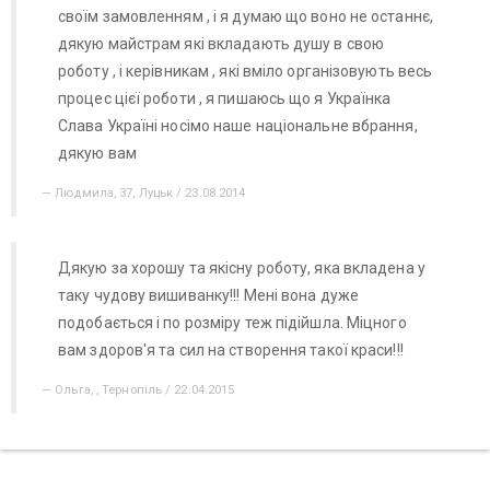
своїм замовленням , і я думаю що воно не останнє,
дякую майстрам які вкладають душу в свою
роботу , і керівникам , які вміло організовують весь
процес цієї роботи , я пишаюсь що я Українка
Слава Україні носімо наше національне вбрання,
дякую вам
Людмила, 37, Луцьк / 23.08.2014
Дякую за хорошу та якісну роботу, яка вкладена у
таку чудову вишиванку!!! Мені вона дуже
подобається і по розміру теж підійшла. Міцного
вам здоров'я та сил на створення такої краси!!!
Ольга, , Тернопіль / 22.04.2015