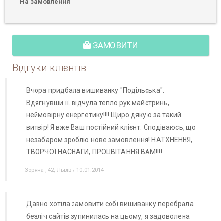
На замовлення
ЗАМОВИТИ
Відгуки клієнтів
Вчора придбала вишиванку "Подільська".
Вдягнувши її. відчула тепло рук майстринь,
неймовірну енергетику!!!! Щиро дякую за такий
витвір! Я вже Ваш постійний клієнт. Сподіваюсь, що
незабаром зроблю нове замовлення! НАТХНЕННЯ,
ТВОРЧОЇ НАСНАГИ, ПРОЦВІТАННЯ ВАМ!!!!
Зоряна , 42, Львів / 10.01.2014
Давно хотіла замовити собі вишиванку перебрала
безліч сайтів зупинилась на цьому, я задоволена