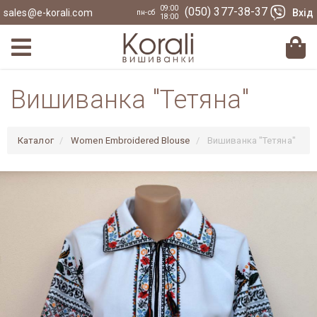
09:00
(050) 377-38-37
sales@e-korali.com
Вхід
пн-сб
18:00
Вишиванка "Тетяна"
Каталог
Women Embroidered Blouse
Вишиванка "Тетяна"
Previous
Nex