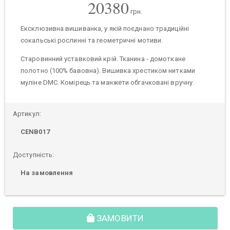
20380
грн.
Ексклюзивна вишиванка, у якій поєднано традиційні
сокальські рослинні та геометричні мотиви.
Старовинний уставковий крій. Тканина - домоткане
полотно (100% бавовна). Вишивка хрестиком нитками
муліне DMC. Комірець та манжети обгачковані вручну.
Артикул:
CENB017
Доступність:
На замовлення
ЗАМОВИТИ