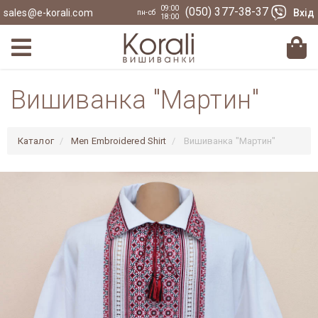
09:00
(050) 377-38-37
sales@e-korali.com
Вхід
пн-сб
18:00
Вишиванка "Мартин"
Каталог
Men Embroidered Shirt
Вишиванка "Мартин"
Previous
Nex