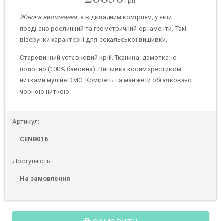
грн.
Жіноча вишиванка
, з відкладним комірцем, у якій
поєднано рослинний та геометричний орнаменти. Такі
візерунки характерні для сокальської вишивки.
Старовинний уставковий крій. Тканина: домоткане
полотно (100% бавовна). Вишивка косим хрестиком
нитками муліне DMC. Комірець та манжети обгачковано
чорною ниткою.
Артикул:
CENB016
Доступність:
На замовлення