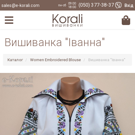
09:00
(050) 377-38-37
sales@e-korali.com
Вхід
пн-сб
18:00
Вишиванка "Іванна"
Каталог
Women Embroidered Blouse
Вишиванка "Іванна"
Previous
Nex