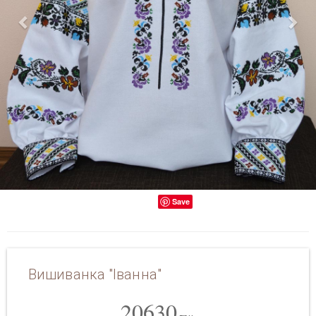
Save
Вишиванка "Іванна"
20630