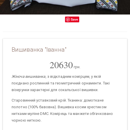
Save
Вишиванка "Іванна"
20630
грн.
Жіноча вишиванка
, з відкладним комірцем, у якій
поєднано рослинний та геометричний орнаменти. Такі
візерунки характерні для сокальської вишивки.
Старовинний уставковий крій. Тканина: домоткане
полотно (100% бавовна). Вишивка косим хрестиком
нитками муліне DMC. Комірець та манжети обгачковано
чорною ниткою.