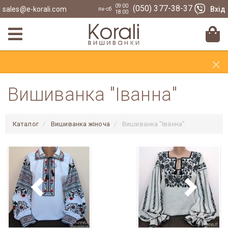
09:00
(050) 377-38-37
sales@e-korali.com
Вхід
пн-сб
18:00
×
Вишиванка "Іванна"
Каталог
Вишиванка жіноча
Вишиванка "Іванна"