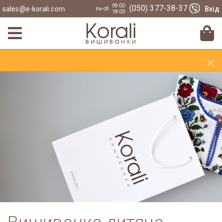
09:00
(050) 377-38-37
sales@e-korali.com
Вхід
пн-сб
18:00
×