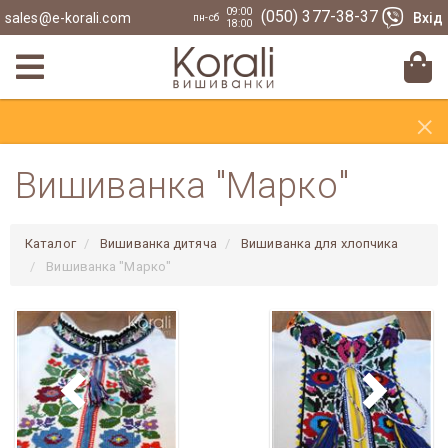
09:00
(050) 377-38-37
sales@e-korali.com
Вхід
пн-сб
18:00
×
Вишиванка "Марко"
Каталог
Вишиванка дитяча
Вишиванка для хлопчика
Вишиванка "Марко"