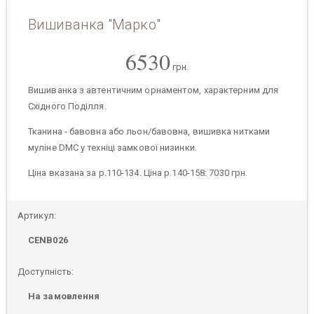
Вишиванка "Марко"
6530
грн.
Вишиванка з автентичним орнаментом, характерним для
Східного Поділля.
Тканина - бавовна або льон/бавовна, вишивка нитками
муліне DMC у техніці замкової низинки.
Ціна вказана за р.110-134. Ціна р.140-158: 7030 грн.
Артикул:
CENB026
Доступність:
На замовлення