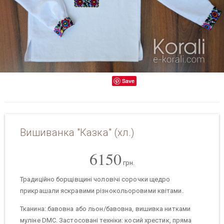
Save
Вишиванка "Казка" (хл.)
6150
грн.
Традиційно борщівщині чоловічі сорочки щедро
прикрашали яскравими різнокольоровими квітами.
Тканина: бавовна або льон/бавовна, вишивка нитками
муліне DMC. Застосовані техніки: косий хрестик, пряма