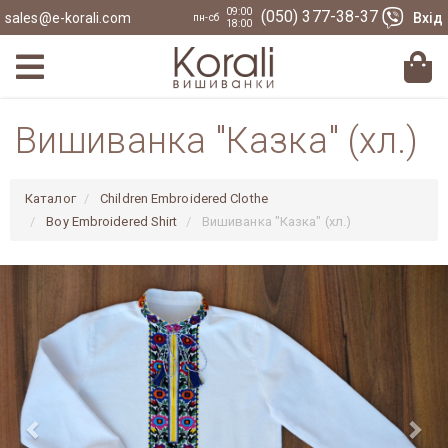
09:00
(050) 377-38-37
sales@e-korali.com
Вхід
пн-сб
18:00
Вишиванка "Казка" (хл.)
Каталог
Children Embroidered Clothe
Boy Embroidered Shirt
Вишиванка "Казка" (хл.)
Previous
Nex