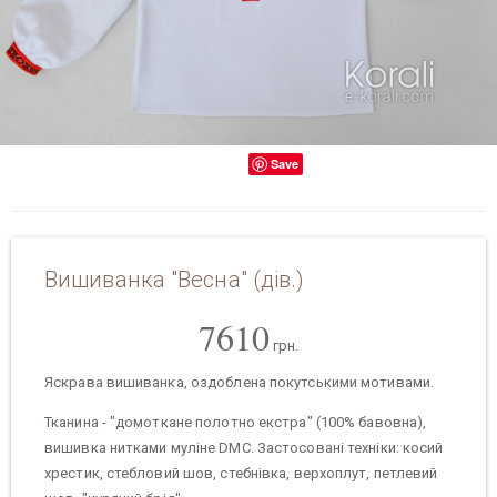
Save
Вишиванка "Весна" (дів.)
7610
грн.
Яскрава вишиванка, оздоблена покутськими мотивами.
Тканина - "домоткане полотно екстра" (100% бавовна),
вишивка нитками муліне DMC. Застосовані техніки: косий
хрестик, стебловий шов, стебнівка, верхоплут, петлевий