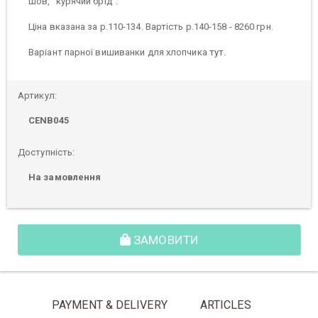
шов, "курячий брід".
Ціна вказана за р.110-134. Вартість р.140-158 - 8260 грн.
Варіант парної вишиванки для хлопчика
тут
.
Артикул:
CENB045
Доступність:
На замовлення
ЗАМОВИТИ
PAYMENT & DELIVERY
ARTICLES