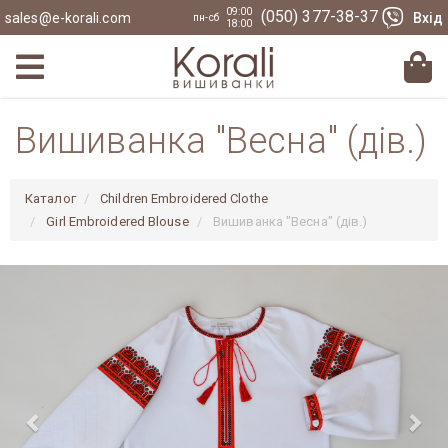
09:00
(050) 377-38-37
sales@e-korali.com
Вхід
пн-сб
18:00
Вишиванка "Весна" (дів.)
Каталог
Children Embroidered Clothe
Girl Embroidered Blouse
Вишиванка "Весна" (дів.)
Previous
Nex