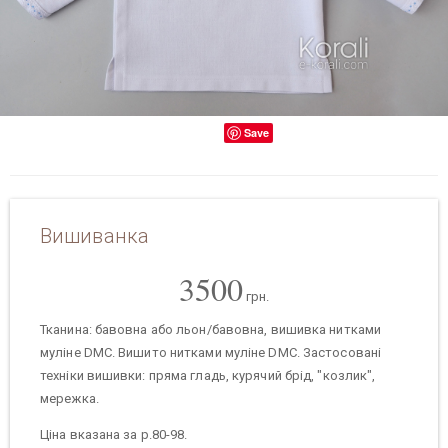
Save
Вишиванка
3500
грн.
Тканина: бавовна або льон/бавовна, вишивка нитками
муліне DMC. Вишито нитками муліне DMC. Застосовані
техніки вишивки: пряма гладь, курячий брід, "козлик",
мережка.
Ціна вказана за р.80-98.