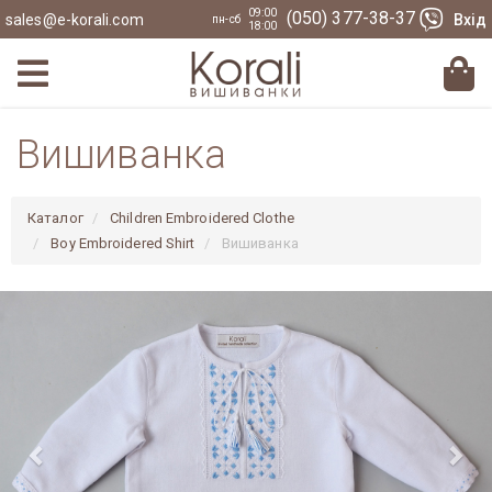
09:00
(050) 377-38-37
sales@e-korali.com
Вхід
пн-сб
18:00
Вишиванка
Каталог
Children Embroidered Clothe
Boy Embroidered Shirt
Вишиванка
Previous
Nex