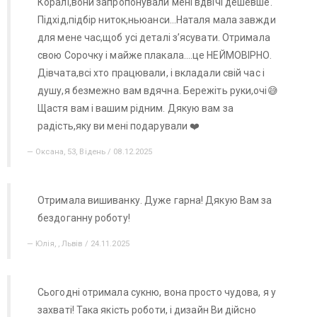
Коралі,вони запропонували мені вдвічі дешевше.
Підхід,підбір ниток,ньюанси…Наталя мала завжди
для мене час,щоб усі деталі зʼясувати. Отримала
свою Сорочку і майже плакала….це НЕЙМОВІРНО.
Дівчата,всі хто працювали, і вкладали свій час і
душу,я безмежно вам вдячна. Бережіть руки,очі😅
Щастя вам і вашим рідним. Дякую вам за
радість,яку ви мені подарували ❤️
Оксана, 53, Відень / 08.12.2025
Отримала вишиванку. Дуже гарна! Дякую Вам за
бездоганну роботу!
Юлія, , Львів / 24.11.2025
Сьогодні отримала сукню, вона просто чудова, я у
захваті! Така якість роботи, і дизайн Ви дійсно