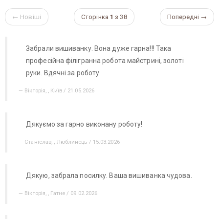
← Новіші
Сторінка
1
з 38
Попередні →
Забрали вишиванку. Вона дуже гарна!!! Така
професійна філігранна робота майстрині, золоті
руки. Вдячні за роботу.
Вікторія, , Київ / 21.05.2026
Дякуємо за гарно виконану роботу!
Станіслав, , Люблинець / 15.03.2026
Дякую, забрала посилку. Ваша вишиванка чудова.
Вікторія, , Гатне / 09.02.2026