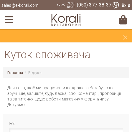
09:00
(050) 377-38-37
sales@e-korali.com
Вхід
пн-сб
18:00
×
Куток споживача
Головна
Відгуки
Для того, щоб ми працювали ще краще, а Вам було ще
зручніше, залиште, будь ласка, свої коментарі, пропозиції
та запитання щодо роботи магазину у формі внизу.
Дякуємо!
Ім'я: