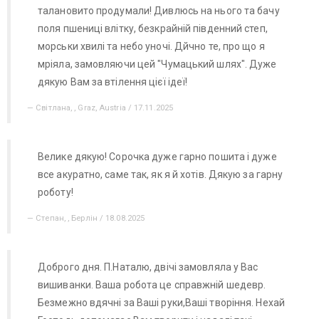
талановито продумали! Дивлюсь на нього та бачу
поля пшениці влітку, безкрайній південний степ,
морськи хвилі та небо уночі. Дйчно те, про що я
мріяла, замовляючи цей "Чумацький шлях". Дуже
дякую Вам за втілення цієї ідеї!
Світлана, , Graz, Austria / 17.11.2025
Велике дякую! Сорочка дуже гарно пошита і дуже
все акуратно, саме так, як я й хотів. Дякую за гарну
роботу!
Степан, , Берлін / 18.08.2025
Доброго дня. П.Наталю, двічі замовляла у Вас
вишиванки. Ваша робота це справжній шедевр.
Безмежно вдячні за Ваші руки,Ваші творіння. Нехай