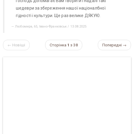
Господь допомагає Вам творити і надалі такі
шедеври за збереження нашої націоналбної
гідності і культури. Ще раз велике ДЯКУЮ.
Любомира, 65, Івано-Франківськ / 13.08.2025
← Новіші
Сторінка
1
з 38
Попередні →