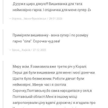
Дуууже щиро дякую!!! Вишиванка для тата
неймовірно гарна. І спідничка для мене супер 👍
Зоряна, , Івано-Франківськ / 28.01.2026
Приміряли вишиванку - вона супер і по розміру
гарно "сіла". Сорочка чудова!
Ірина, , Харків / 27.12.2025
Миру всім. Я замовила вже третю річ у Коралі.
Перші дві були вишиванки для мене і моєї донечки.
Щастя було безмежним. Роботи дівчат були
неймовірні…Минув час і я схотіла
Сорочку,Полтавську,бо сама народилася у селі,в
Полтавській області.Мені в іншому місці
запропонували ціну вдвічі дорожче,і я згадала про