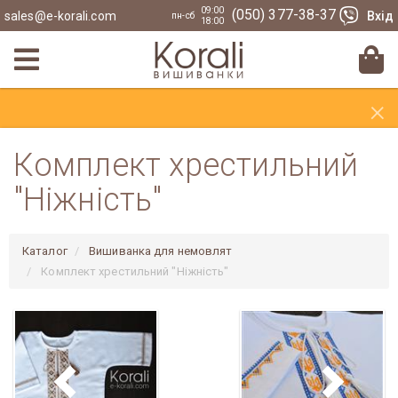
09:00
(050) 377-38-37
sales@e-korali.com
Вхід
пн-сб
18:00
×
Комплект хрестильний
"Ніжність"
Каталог
Вишиванка для немовлят
Комплект хрестильний "Ніжність"