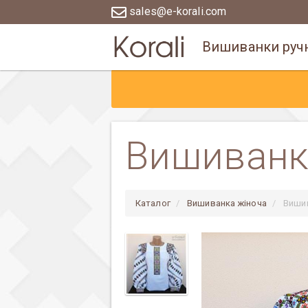
sales@e-korali.com
Вишиванки ручн
Вишиванка
Каталог
Вишиванка жіноча
Вишив
Previous