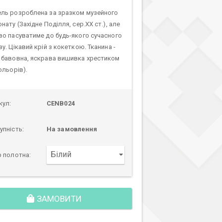
ль розроблена за зразком музейного
нату (Західне Поділля, сер.ХХ ст.), але
во пасуватиме до будь-якого сучасного
у. Цікавий крій з кокеткою. Тканина -
 бавовна, яскрава вишивка хрестиком
ольорів).
кул:
CENB024
упність:
На замовлення
р полотна:
ЗАМОВИТИ