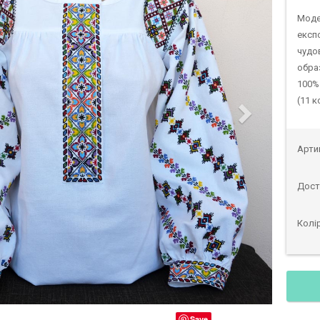
Моде
експо
чудо
образ
100%
(11 к
Арти
Дост
Колі
Save