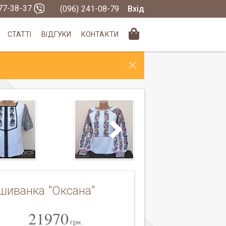
377-38-37
(096) 241-08-79
Вхід
СТАТТІ
ВІДГУКИ
КОНТАКТИ
×
шиванка "Оксана"
21970
грн.