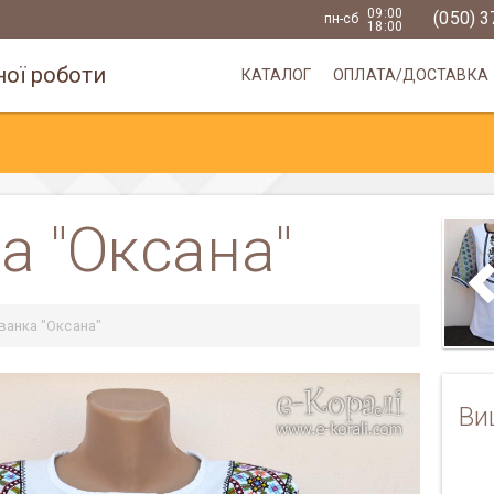
09:00
(050) 
пн-сб
18:00
ої роботи
КАТАЛОГ
ОПЛАТА/ДОСТАВКА
 "Оксана"
анка "Оксана"
Next
Ви