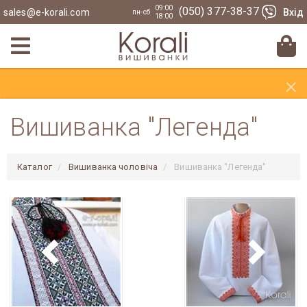
09:00
(050) 377-38-37
sales@e-korali.com
Вхід
пн-сб
18:00
×
Вишиванка "Легенда"
Каталог
Вишиванка чоловіча
Вишиванка "Легенда"