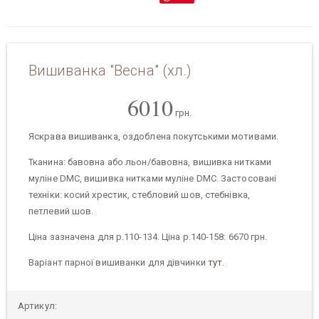
Вишиванка "Весна" (хл.)
6010
грн.
Яскрава вишиванка, оздоблена покутськими мотивами.
Тканина: бавовна або льон/бавовна, вишивка нитками
муліне DMC, вишивка нитками муліне DMC. Застосовані
техніки: косий хрестик, стебловий шов, стебнівка,
петлевий шов.
Ціна зазначена для р.110-134. Ціна р.140-158: 6670 грн.
Варіант парної вишиванки для дівчинки
тут
.
Артикул: