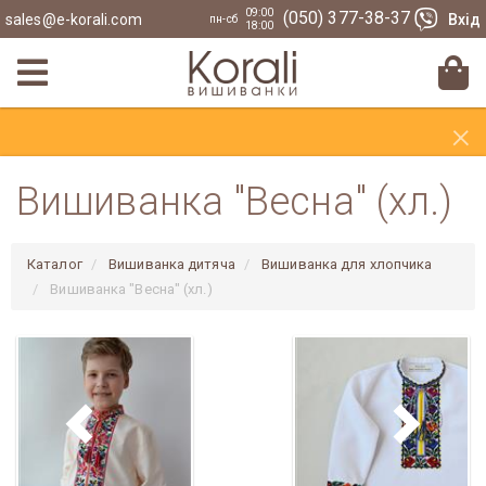
09:00
(050) 377-38-37
sales@e-korali.com
Вхід
пн-сб
18:00
×
Вишиванка "Весна" (хл.)
Каталог
Вишиванка дитяча
Вишиванка для хлопчика
Вишиванка "Весна" (хл.)