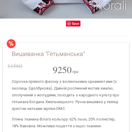
Save
Вишиванка "Гетьманська"
11560
9250
грн.
Сорочка прямого фасону з волинськими орнаментами (з
околиць Здолбунова). Давній рослинний мотив хмелю,
сполучений з жолудями, походить з народного культу про
гетьмана Богдана Хмельницького. Ручна вишивка у техніці
хрестик нитками муліне DMC.
Лляна тканина білого кольору: 62% льон, 20% поліестер,
18% бавовна. Можливе пошиття з іншої тканини.