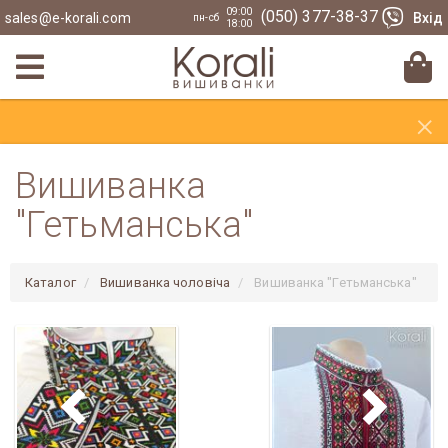
09:00
(050) 377-38-37
sales@e-korali.com
Вхід
пн-сб
18:00
×
Вишиванка
"Гетьманська"
Каталог
Вишиванка чоловіча
Вишиванка "Гетьманська"